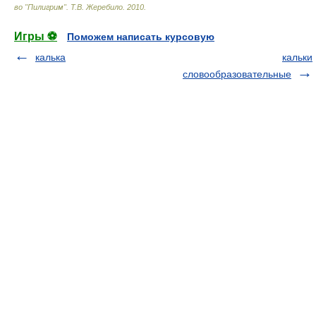
во "Пилигрим"
.
Т.В. Жеребило
.
2010
.
Игры ⚽
Поможем написать курсовую
калька
кальки
словообразовательные