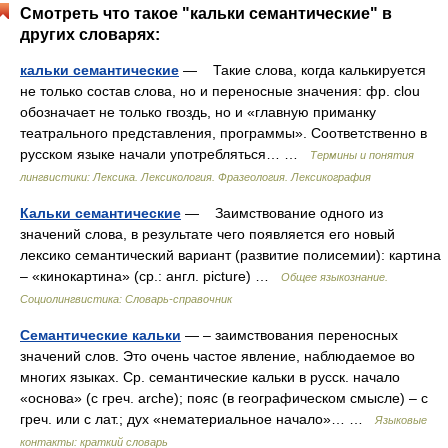
Смотреть что такое "кальки семантические" в
других словарях:
кальки семантические
— Такие слова, когда калькируется
не только состав слова, но и переносные значения: фр. clou
обозначает не только гвоздь, но и «главную приманку
театрального представления, программы». Соответственно в
русском языке начали употребляться… …
Термины и понятия
лингвистики: Лексика. Лексикология. Фразеология. Лексикография
Кальки семантические
— Заимствование одного из
значений слова, в результате чего появляется его новый
лексико семантический вариант (развитие полисемии): картина
– «кинокартина» (ср.: англ. picture) …
Общее языкознание.
Социолингвистика: Словарь-справочник
Семантические кальки
— – заимствования переносных
значений слов. Это очень частое явление, наблюдаемое во
многих языках. Ср. семантические кальки в русск. начало
«основа» (с греч. arche); пояс (в географическом смысле) – с
греч. или с лат.; дух «нематериальное начало»… …
Языковые
контакты: краткий словарь