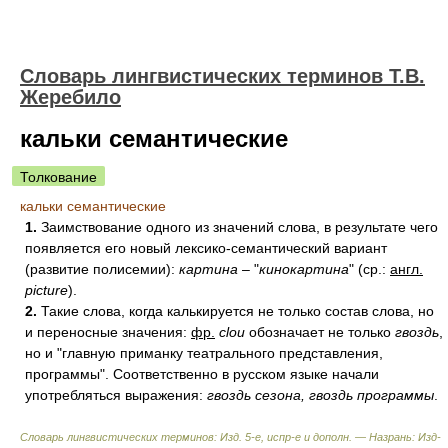
Словарь лингвистических терминов Т.В.
Жеребило
кальки семантические
Толкование
кальки семантические
1.
Заимствование одного из значений слова, в результате чего
появляется его новый лексико-семантический вариант
(развитие полисемии):
картина
– "
кинокартина
" (ср.:
англ.
picture
).
2.
Такие слова, когда калькируется не только состав слова, но
и переносные значения:
фр.
clou
обозначает не только
гвоздь
,
но и "главную приманку театрального представления,
программы". Соответственно в русском языке начали
употребляться выражения:
гвоздь сезона, гвоздь программы
.
Словарь лингвистических терминов: Изд. 5-е, испр-е и дополн. — Назрань: Изд-