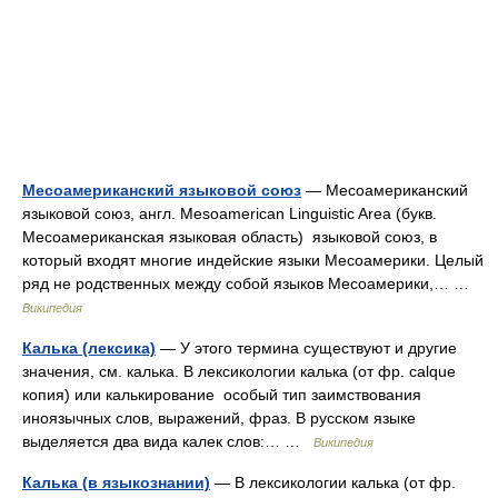
Месоамериканский языковой союз
— Месоамериканский
языковой союз, англ. Mesoamerican Linguistic Area (букв.
Месоамериканская языковая область) языковой союз, в
который входят многие индейские языки Месоамерики. Целый
ряд не родственных между собой языков Месоамерики,… …
Википедия
Калька (лексика)
— У этого термина существуют и другие
значения, см. калька. В лексикологии калька (от фр. calque
копия) или калькирование особый тип заимствования
иноязычных слов, выражений, фраз. В русском языке
выделяется два вида калек слов:… …
Википедия
Калька (в языкознании)
— В лексикологии калька (от фр.