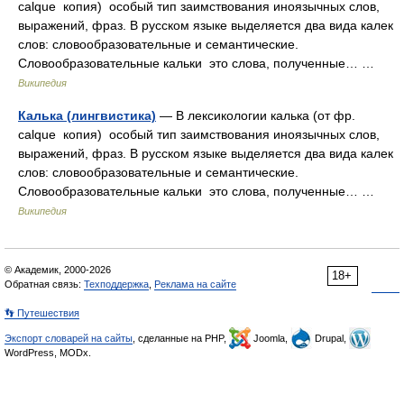
calque копия) особый тип заимствования иноязычных слов,
выражений, фраз. В русском языке выделяется два вида калек
слов: словообразовательные и семантические.
Словообразовательные кальки это слова, полученные… …
Википедия
Калька (лингвистика)
— В лексикологии калька (от фр.
calque копия) особый тип заимствования иноязычных слов,
выражений, фраз. В русском языке выделяется два вида калек
слов: словообразовательные и семантические.
Словообразовательные кальки это слова, полученные… …
Википедия
© Академик, 2000-2026
18+
Обратная связь:
Техподдержка
,
Реклама на сайте
👣 Путешествия
Экспорт словарей на сайты
, сделанные на PHP,
Joomla,
Drupal,
WordPress, MODx.